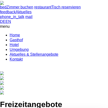
bed
Zimmer buchen
restaurant
Tisch reservieren
feedback
Aktuelles
phone_in_talk
mail
DE
EN
menu
Home
Gasthof
Hotel
Umgebung
Aktuelles & Stellenangebote
Kontakt
Freizeitangebote